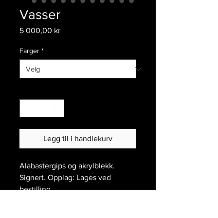
Vasser
Pris
5 000,00 kr
Farger
*
Antall
*
Legg til i handlekurv
Alabastergips
og akrylblekk.
Signert. Opplag: Lages ved
bestilling.
Dimensjoner (H x L x B): 35
x 9
x 9
cm