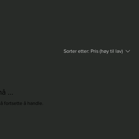
Sorter etter:
Pris (høy til lav)
å ...
å fortsette å handle.