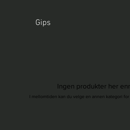
Gips
Ingen produkter her enn
I mellomtiden kan du velge en annen kategori for 