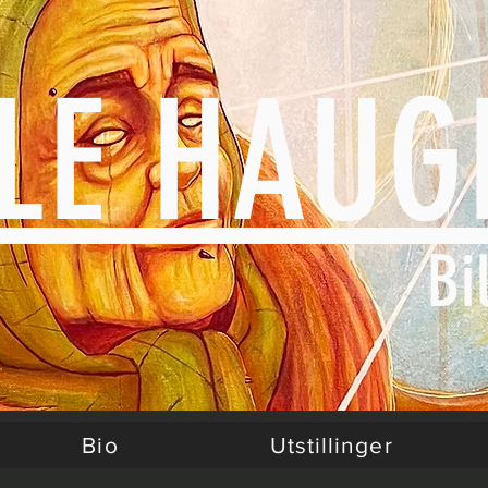
TLE HA
Bi
Bio
Utstillinger